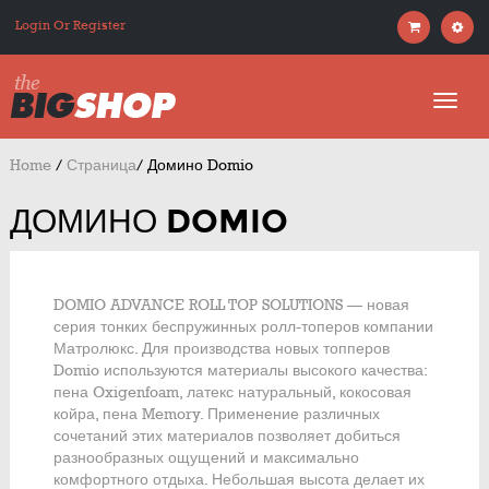
Login Or Register
Home
/
Страница
/
Домино Domio
ДОМИНО DOMIO
DOMIO ADVANCE ROLL TOP SOLUTIONS — новая
серия тонких беспружинных ролл-топеров компании
Матролюкс. Для производства новых топперов
Domio используются материалы высокого качества:
пена Oxigenfoam, латекс натуральный, кокосовая
койра, пена Memory. Применение различных
сочетаний этих материалов позволяет добиться
разнообразных ощущений и максимально
комфортного отдыха. Небольшая высота делает их