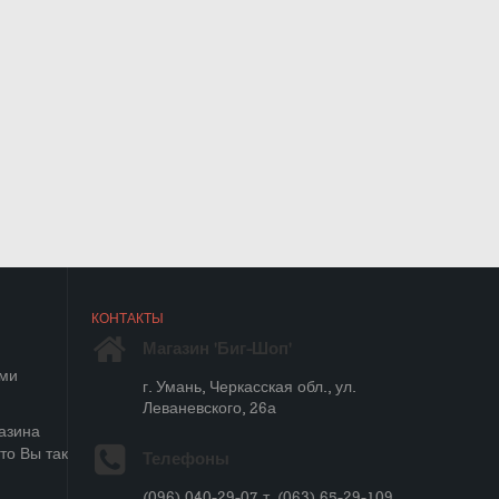
КОНТАКТЫ
Магазин 'Биг-Шоп'
ыми
г. Умань, Черкасская обл., ул.
Леваневского, 26а
азина
то Вы так
Телефоны
(096) 040-29-07 т. (063) 65-29-109