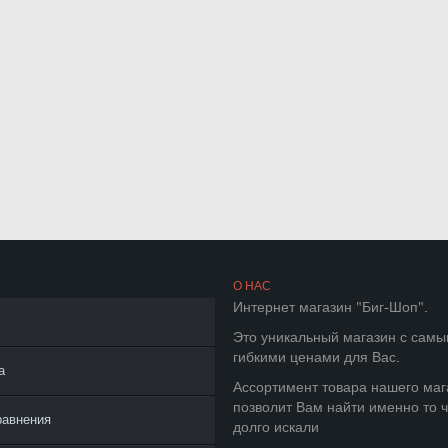
О НАС
Интернет магазин "Биг-Шоп".
Это уникальный магазин с сам
гибкими ценами для Вас.
а
Ассортимент товара нашего маг
позволит Вам найти именно то ч
равнения
долго искали