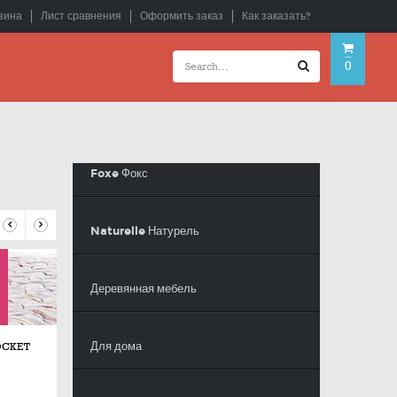
зина
Лист сравнения
Оформить заказ
Как заказать?
0
Foxe Фокс
Naturelle Натурель
Деревянная мебель
Для дома
OCKET