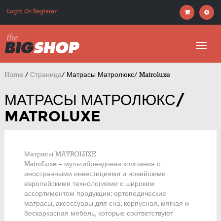
Login Or Register
Home
/
Страница
/
Матрасы Матролюкс/ Matroluxe
МАТРАСЫ МАТРОЛЮКС/
MATROLUXE
Матрасы MATROLUXE
MatroLuxe – мультибрендовая компания с
иностранными инвестициями и новейшими
европейскими технологиями с широким
ассортиментом продукции: ортопедические
матрасы, аксессуары для сна, корпусная, мягкая и
бескаркасная мебель, которые соответствуют