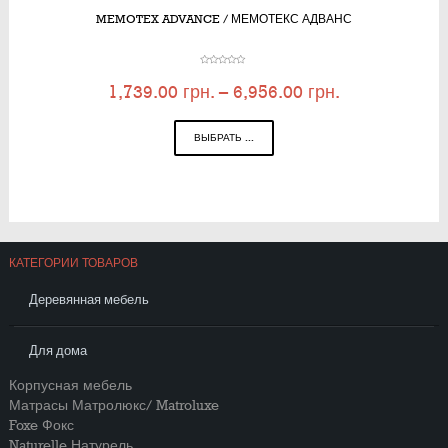
MEMOTEX ADVANCE / МЕМОТЕКС АДВАНС
1,739.00
грн.
–
6,956.00
грн.
ВЫБРАТЬ ...
КАТЕГОРИИ ТОВАРОВ
Деревянная мебель
Для дома
Корпусная мебель
Матрасы Матролюкс/ Matroluxe
Foxe Фокс
Naturelle Натурель